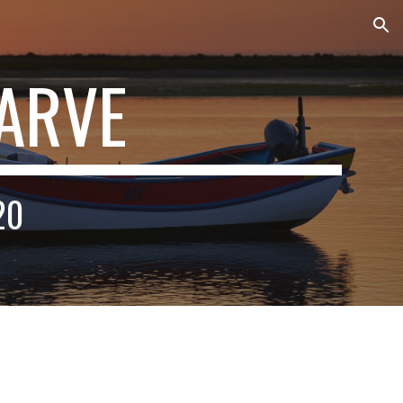
ion
GARVE
20